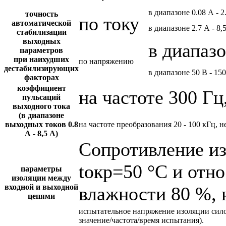
в диапазоне 0.08 А - 2
точность
по току
автоматической
в диапазоне 2.7 А - 8,
стабилизации
выходных
в диапазо
параметров
при наихудших
по напряжению
дестабилизирующих
в диапазоне 50 В - 15
факторах
коэффициент
на частоте 300 Гц
пульсаций
выходного тока
(в диапазоне
выходных токов 0.8
на частоте преобразования 20 - 100 кГц, н
А - 8,5 А)
Сопротивление и
tокр=50 °С и отн
параметры
изоляции между
входной и выходной
влажности 80 %, 
цепями
испытательное напряжение изоляции сил
значение/частота/время испытания).