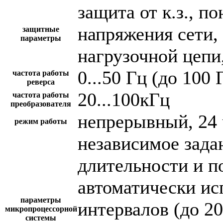
защита от к.з., 
напряжения сети,
защитные
параметры
нагрузочной цепи,
0...50 Гц (до 100 
частота работы
реверса
20...100кГц
частота работы
преобразователя
непрерывный, 24 
режим работы
независимое зада
длительности и п
автоматически и
параметры
интервалов (до 2
микропроцессорной
системы