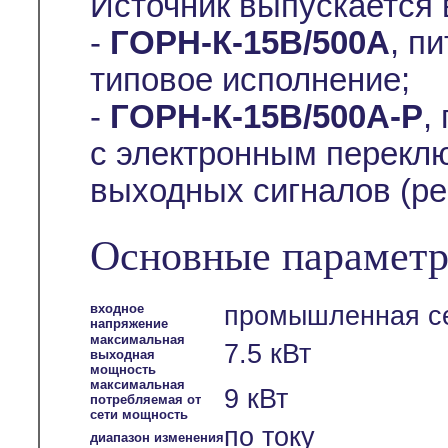
Источник выпускается
-
ГОРН-К-15В/500А
, п
типовое исполнение;
-
ГОРН-К-15В/500А-Р
,
с электронным перекл
выходных сигналов (ре
Основные параметр
входное
промышленная се
напряжение
максимальная
7.5 кВт
выходная
мощность
максимальная
9 кВт
потребляемая от
сети мощность
по току
диапазон изменения