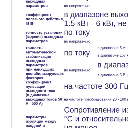
выходных
параметров
по напряжению
в диапазоне вых
коэффициент
полезного действия,
1.5 кВт - 6 кВт, н
КПД
по току
точность установки
(задание) выходных
параметров
по напряжению
точность
в диапазоне 5 А -
по току
автоматической
в диапазоне 167 
стабилизации
выходных
в диапаз
параметров
при наихудших
по напряжению
дестабилизирующих
в диапазоне 5 В -
факторах
коэффициент
на частоте 300 Гц
пульсаций
выходного тока
(в диапазоне
выходных токов 50
на частоте преобразования 20 - 100 
А - 500 А)
Сопротивление и
°С и относительн
параметры
изоляции между
входной и
не менее