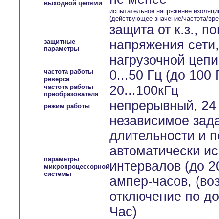
выходной цепями
испытательное напряжение изоляци
(действующее значение/частота/вре
защита от к.з., 
защитные
напряжения сети
параметры
нагрузочной цепи
частота работы
0...50 Гц (до 100
реверса
частота работы
20...100кГц
преобразователя
непрерывный, 24 
режим работы
независимое зада
длительности и п
автоматически и
параметры
интервалов (до 2
микропроцессорной
системы
ампер-часов, (во
отключение по до
Час)