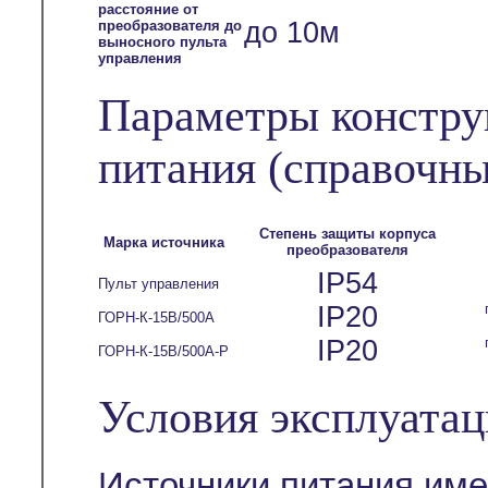
расстояние от
до 10м
преобразователя до
выносного пульта
управления
Параметры констру
питания
(справочны
Степень защиты корпуса
Марка источника
преобразователя
IP54
Пульт управления
IP20
ГОРН-К-15В/500А
IP20
ГОРН-К-15В/500А-Р
Условия эксплуата
Источники питания им