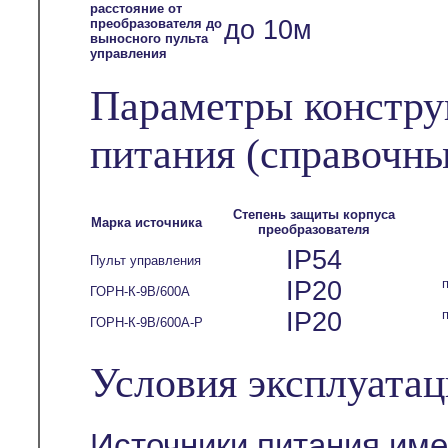
расстояние от
до 10м
преобразователя до
выносного пульта
управления
Параметры констру
питания
(справочны
Степень защиты корпуса
Марка источника
преобразователя
IP54
Пульт управления
IP20
ГОРН-К-9В/600А
IP20
ГОРН-К-9В/600А-Р
Условия эксплуата
Источники питания им