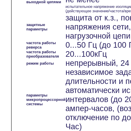
выходной цепями
испытательное напряжение изоляци
(действующее значение/частота/вре
защита от к.з., 
защитные
напряжения сети
параметры
нагрузочной цепи
частота работы
0...50 Гц (до 100
реверса
частота работы
20...100кГц
преобразователя
непрерывный, 24 
режим работы
независимое зада
длительности и п
автоматически и
параметры
интервалов (до 2
микропроцессорной
системы
ампер-часов, (во
отключение по до
Час)