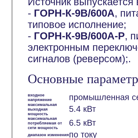
Источник выпускается
-
ГОРН-К-9В/600А
, пит
типовое исполнение;
-
ГОРН-К-9В/600А-Р
, 
электронным переключ
сигналов (реверсом);.
Основные параметр
входное
промышленная се
напряжение
максимальная
5.4 кВт
выходная
мощность
максимальная
6.5 кВт
потребляемая от
сети мощность
по току
диапазон изменения