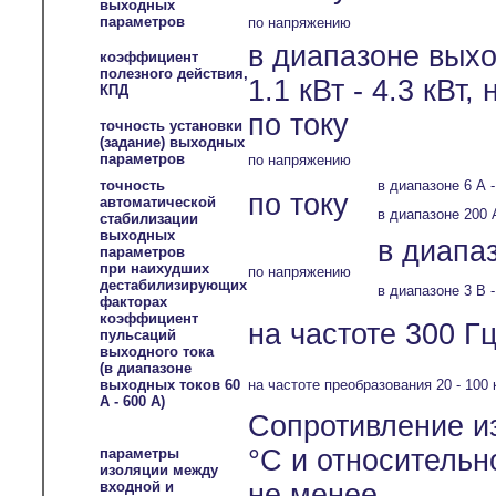
выходных
параметров
по напряжению
в диапазоне вых
коэффициент
полезного действия,
1.1 кВт - 4.3 кВт,
КПД
по току
точность установки
(задание) выходных
параметров
по напряжению
точность
в диапазоне 6 А -
по току
автоматической
в диапазоне 200 
стабилизации
выходных
в диапаз
параметров
при наихудших
по напряжению
дестабилизирующих
в диапазоне 3 В -
факторах
коэффициент
на частоте 300 Гц
пульсаций
выходного тока
(в диапазоне
выходных токов 60
на частоте преобразования 20 - 100 
А - 600 А)
Сопротивление и
°С и относительн
параметры
изоляции между
входной и
не менее