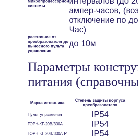
интервалов (до 2
микропроцессорной
системы
ампер-часов, (во
отключение по до
Час)
расстояние от
до 10м
преобразователя до
выносного пульта
управления
Параметры констру
питания
(справочны
Степень защиты корпуса
Марка источника
преобразователя
IP54
Пульт управления
IP54
ГОРН-КГ-20В/300А
IP54
ГОРН-КГ-20В/300А-Р