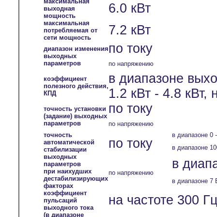
максимальная
6.0 кВт
выходная
мощность
максимальная
7.2 кВт
потребляемая от
сети мощность
по току
диапазон изменения
выходных
параметров
по напряжению
в диапазоне вых
коэффициент
полезного действия,
1.2 кВт - 4.8 кВт,
КПД
по току
точность установки
(задание) выходных
параметров
по напряжению
точность
в диапазоне 0 
по току
автоматической
в диапазоне 10
стабилизации
выходных
в диапа
параметров
при наихудших
по напряжению
дестабилизирующих
в диапазоне 7 
факторах
коэффициент
на частоте 300 Гц
пульсаций
выходного тока
(в диапазоне