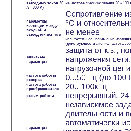
выходных токов 30
на частоте преобразования 20 - 100 
А - 300 А)
Сопротивление и
°С и относительн
параметры
изоляции между
входной и
не менее
выходной цепями
испытательное напряжение изоляци
(действующее значение/частота/вре
защита от к.з., 
защитные
напряжения сети
параметры
нагрузочной цепи
частота работы
0...50 Гц (до 100
реверса
частота работы
20...100кГц
преобразователя
непрерывный, 24 
режим работы
независимое зада
длительности и п
автоматически и
параметры