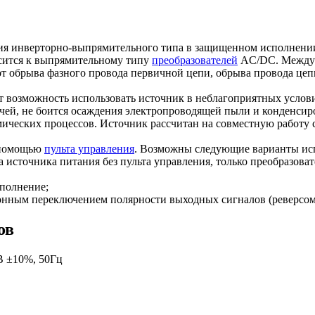
 инверторно-выпрямительного типа в защищенном исполнении 
сится к выпрямительному типу
преобразователей
AC/DC. Между 
от обрыва фазного провода первичной цепи, обрыва провода цепи
ет возможность использовать источник в неблагоприятных услов
чей, не боится осаждения электропроводящей пыли и конденсиро
мических процессов. Источник рассчитан на совместную работу с 
с помощью
пульта управления
. Возможны следующие варианты исп
а источника питания без пульта управления, только преобразов
сполнение;
тронным переключением полярности выходных сигналов (реверсом
ов
В ±10%, 50Гц