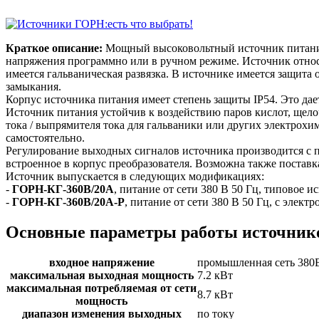
Краткое описание:
Мощный высоковольтный источник питания
напряжения программно или в ручном режиме. Источник отно
имеется гальваническая развязка. В источнике имеется защита 
замыкания.
Корпус источника питания имеет степень защиты IP54. Это да
Источник питания устойчив к воздействию паров кислот, щело
тока / выпрямителя тока для гальваники или других электрохи
самостоятельно.
Регулирование выходных сигналов источника производится 
встроенное в корпус преобразователя. Возможна также поставк
Источник выпускается в следующих модификациях:
-
ГОРН-КГ-360В/20А
, питание от сети 380 В 50 Гц, типовое и
-
ГОРН-КГ-360В/20А-Р
, питание от сети 380 В 50 Гц, с элек
Основные параметры работы источник
входное напряжение
промышленная сеть 380
максимальная выходная мощность
7.2 кВт
максимальная потребляемая от сети
8.7 кВт
мощность
диапазон изменения выходных
по току