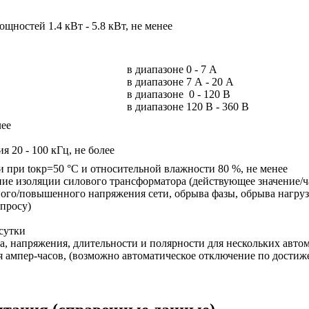
щностей 1.4 кВт - 5.8 кВт, не менее
в диапазоне 0 - 7 А
в диапазоне 7 А - 20 А
в диапазоне 0 - 120 В
в диапазоне 120 В - 360 В
лее
я 20 - 100 кГц, не более
 при tокр=50 °С и относительной влажности 80 %, не менее
ие изоляции силового трансформатора (действующее значение/ч
ного/повышенного напряжения сети, обрыва фазы, обрыва нагруз
апросу)
сутки
ка, напряжения, длительности и полярности для нескольких авто
 ампер-часов, (возможно автоматическое отключение по достиже