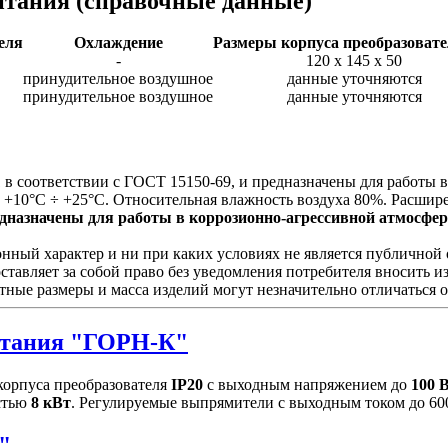
итания
(справочные данные)
еля
Охлаждение
Размеры корпуса преобразовате
-
120 х 145 х 50
принудительное воздушное
данные уточняются
принудительное воздушное
данные уточняются
в соответствии с ГОСТ 15150-69, и предназначены для работы 
 +10°С ÷ +25°С. Относительная влажность воздуха 80%. Расшир
назначены для работы в коррозионно-агрессивной атмосфере 
ый характер и ни при каких условиях не является публичной о
ставляет за собой право без уведомления потребителя вносить 
тные размеры и масса изделий могут незначительно отличаться 
тания "ГОРН-К"
орпуса преобразователя
IP20
с выходным напряжением до
100 
стью
8 кВт
. Регулируемые выпрямители с выходным током до 60
"