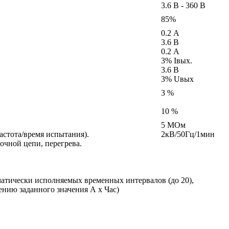
3.6 В - 360 В
85%
0.2 А
3.6 В
0.2 А
3% Iвых.
3.6 В
3% Uвых
3 %
10 %
5 МОм
астота/время испытания).
2кВ/50Гц/1мин
очной цепи, перегрева.
матически исполняемых временных интервалов (до 20),
нию заданного значения А х Час)