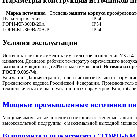
Параметры конструкции источников п
Марка источника
Степень защиты корпуса преобразоват
Пульт управления
IP54
ГОРН-КГ-360В/20А
IP54
ГОРН-КГ-360В/20А-Р
IP54
Условия эксплуатации
Источники питания имеют климатическое исполнение УХЛ 4.1 
климатом. Диапазон рабочих температур окружающего воздуха
выходной мощности до 80% от максимальной).
Источники пред
ГОСТ 9.039-74).
Внимание! Данная страница носит исключительно информационн
Гражданского кодекса Российской Федерации. Производитель о
технологических и эксплуатационных параметров. Вид, габари
Мощные промышленные источники пи
Мощные импульсные источники питания со степенью защиты к
высоковольтной подгруппы, с максимальной выходной мощно
Выпрямительные агрегаты "ГОРН-КМ