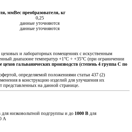
ля, мм
Вес преобразователя, кг
0,25
данные уточняются
данные уточняются
в цеховых и лабораторных помещениях с искуственным
енный диапазоне температур +1°С ÷ +35°С (при ограничении
цехов гальванических производств (степень 4 группа C по
фертой, определяемой положениями статьи 437 (2)
изменения в конструкцию изделий для улучшения их
от представленных на данной странице.
В
для низковольтной подгруппы и до
1000 В
для
0 А