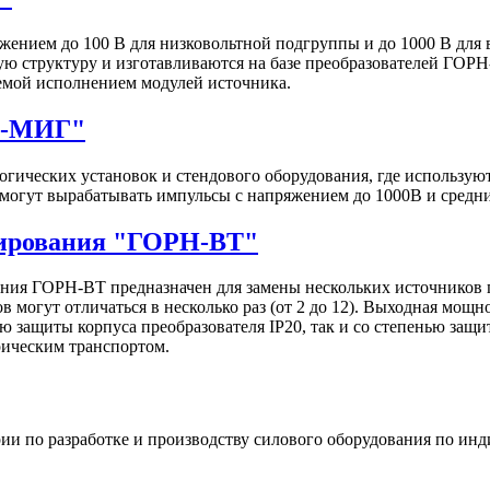
ением до 100 В для низковольтной подгруппы и до 1000 В для
ю структуру и изготавливаются на базе преобразователей ГОР
емой исполнением модулей источника.
Н-МИГ"
гических установок и стендового оборудования, где использу
могут вырабатывать импульсы c напряжением до 1000В и средн
нирования "ГОРН-ВТ"
ия ГОРН-ВТ предназначен для замены нескольких источников 
могут отличаться в несколько раз (от 2 до 12). Выходная мощн
ю защиты корпуса преобразователя IP20, так и со степенью защ
рическим транспортом.
и по разработке и производству силового оборудования по инд