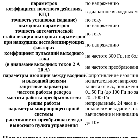
параметров
по напряжению
коэффициент полезного действия,
в диапазоне выходных мо
КПД
точность установки (задание)
по току
выходных параметров
по напряжению
точность автоматической
по току
стабилизации выходных параметров
при наихудших дестабилизирующих
по напряжению
факторах
коэффициент пульсаций выходного
на частоте 300 Гц, не бо
тока
(в диапазоне выходных токов 2 А -
на частоте преобразовани
20 А)
параметры изоляции между входной
Сопротивление изоляции
и выходной цепями
испытательное напряжен
защитные параметры
защита от к.з., понижен
частота работы реверса
0...50 Гц (до 100 Гц по з
частота работы преобразователя
20...100кГц
режим работы
непрерывный, 24 часа в 
параметры микропроцессорной
независимое задание то
системы
вычисление и индикация
расстояние от преобразователя до
до 10м
выносного пульта управления